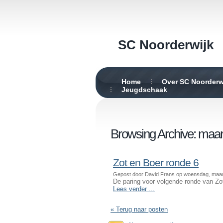
SC Noorderwijk
Home
Over SC Noorderw
Jeugdschaak
Browsing Archive: maar
Zot en Boer ronde 6
Gepost door David Frans op woensdag, maar
De paring voor volgende ronde van Zo
Lees verder ...
« Terug naar posten