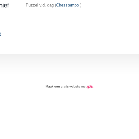
hief
Puzzel v.d. dag (
Chesstempo
)
6
Maak een
gratis website
met