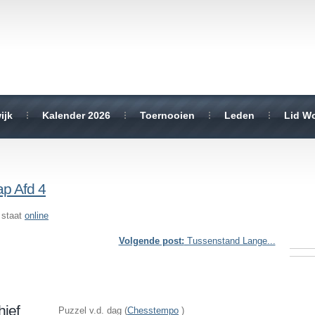
ijk
Kalender 2026
Toernooien
Leden
Lid W
p Afd 4
 staat
online
Volgende post:
Tussenstand Lange...
hief
Puzzel v.d. dag (
Chesstempo
)