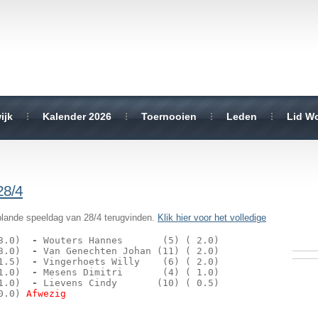
ijk
Kalender 2026
Toernooien
Leden
Lid W
28/4
eplande speeldag van 28/4 terugvinden.
Klik hier voor het volledige
3.0) 
 - 
Wouters Hannes       (5) ( 2.0)
3.0) 
 - 
Van Genechten Johan (11) ( 2.0)
1.5) 
 - 
Vingerhoets Willy    (6) ( 2.0)
1.0) 
 - 
Mesens Dimitri       (4) ( 1.0)
1.0) 
 - 
Lievens Cindy       (10) ( 0.5)
0.0) 
Afwezig 