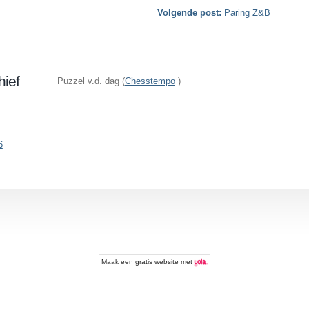
Volgende post:
Paring Z&B
hief
Puzzel v.d. dag (
Chesstempo
)
6
Maak een
gratis website
met