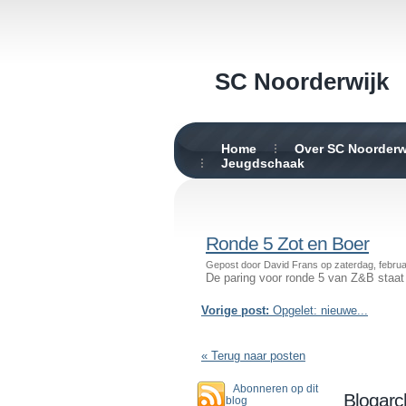
SC Noorderwijk
Home
Over SC Noorderw
Jeugdschaak
Ronde 5 Zot en Boer
Gepost door David Frans op zaterdag, februa
De paring voor ronde 5 van Z&B staa
Vorige post:
Opgelet: nieuwe...
« Terug naar posten
Abonneren op dit
Blogarc
blog