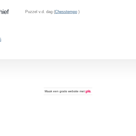
hief
Puzzel v.d. dag (
Chesstempo
)
6
Maak een
gratis website
met