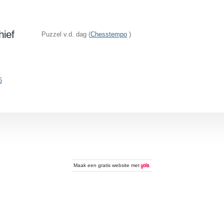
hief
Puzzel v.d. dag (
Chesstempo
)
6
Maak een
gratis website
met