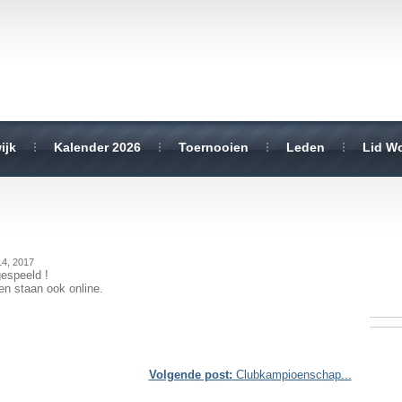
ijk
Kalender 2026
Toernooien
Leden
Lid W
14, 2017
gespeeld !
en staan ook online.
Volgende post:
Clubkampioenschap...