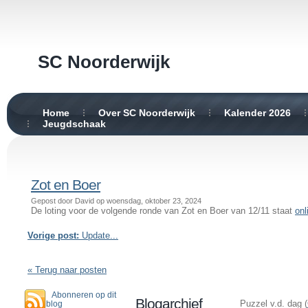
SC Noorderwijk
Home
Over SC Noorderwijk
Kalender 2026
Jeugdschaak
Zot en Boer
Gepost door David op woensdag, oktober 23, 2024
De loting voor de volgende ronde van Zot en Boer van 12/11 staat
onl
Vorige post:
Update...
« Terug naar posten
Abonneren op dit
Blogarchief
Puzzel v.d. dag (
blog