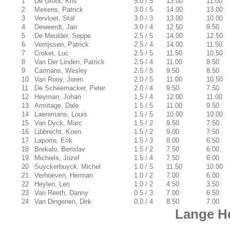
1
De Groot, Kris
5.0 / 5
13.00
11.00
2
Mesens, Patrick
3.0 / 5
14.00
13.00
3
Vervloet, Staf
3.0 / 3
13.00
10.00
4
Deweerdt, Jan
3.0 / 4
12.50
9.50
5
De Meulder, Seppe
2.5 / 5
14.00
12.50
6
Verrijssen, Patrick
2.5 / 4
14.00
11.50
7
Croket, Luc
2.5 / 5
11.50
10.50
8
Van Der Linden, Patrick
2.5 / 4
11.00
8.50
9
Carmans, Wesley
2.5 / 5
9.50
8.50
10
Van Rooy, Joren
2.0 / 5
11.00
10.50
11
De Scheemacker, Peter
2.0 / 4
9.50
7.50
12
Heyman, Johan
1.5 / 4
12.00
11.00
13
Armitage, Dale
1.5 / 5
11.00
9.50
14
Laeremans, Louis
1.5 / 5
10.00
10.00
15
Van Dyck, Marc
1.5 / 2
9.50
7.50
16
Libbrecht, Koen
1.5 / 2
9.00
7.50
17
Laporte, Erik
1.5 / 3
8.00
6.50
18
Brekalo, Berislav
1.5 / 2
7.50
6.00
19
Michiels, Jozef
1.5 / 4
7.50
6.00
20
Suyckerbuyck, Michel
1.0 / 5
11.50
10.00
21
Verhoeven, Herman
1.0 / 2
7.00
6.00
22
Heylen, Leo
1.0 / 2
4.50
3.50
23
Van Reeth, Danny
0.5 / 3
7.00
6.50
24
Van Dingenen, Dirk
0.0 / 4
8.50
7.00
Lange H