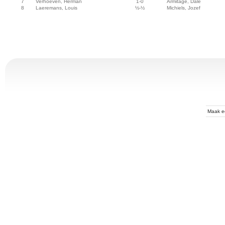
7
Verhoeven, Herman
1-0
Armitage, Dale
8
Laeremans, Louis
½-½
Michiels, Jozef
Maak 