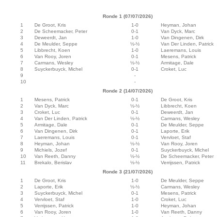
Ronde 1 (07/07/2026)
1
De Groot, Kris
1-0
Heyman, Johan
2
De Scheemacker, Peter
0-1
Van Dyck, Marc
3
Deweerdt, Jan
1-0
Van Dingenen, Dirk
4
De Meulder, Seppe
½-½
Van Der Linden, Patrick
5
Libbrecht, Koen
1-0
Laeremans, Louis
6
Van Rooy, Joren
0-1
Mesens, Patrick
7
Carmans, Wesley
½-½
Armitage, Dale
8
Suyckerbuyck, Michel
0-1
Croket, Luc
9
-
10
-
Ronde 2 (14/07/2026)
1
Mesens, Patrick
0-1
De Groot, Kris
2
Van Dyck, Marc
½-½
Libbrecht, Koen
3
Croket, Luc
0-1
Deweerdt, Jan
4
Van Der Linden, Patrick
½-½
Carmans, Wesley
5
Armitage, Dale
0-1
De Meulder, Seppe
6
Van Dingenen, Dirk
0-1
Laporte, Erik
7
Laeremans, Louis
0-1
Vervloet, Staf
8
Heyman, Johan
½-½
Van Rooy, Joren
9
Michiels, Jozef
0-1
Suyckerbuyck, Michel
10
Van Reeth, Danny
½-½
De Scheemacker, Peter
11
Brekalo, Berislav
½-½
Verrijssen, Patrick
Ronde 3 (21/07/2026)
1
De Groot, Kris
1-0
De Meulder, Seppe
2
Laporte, Erik
½-½
Carmans, Wesley
3
Suyckerbuyck, Michel
0-1
Mesens, Patrick
4
Vervloet, Staf
1-0
Croket, Luc
5
Verrijssen, Patrick
1-0
Heyman, Johan
6
Van Rooy, Joren
1-0
Van Reeth, Danny