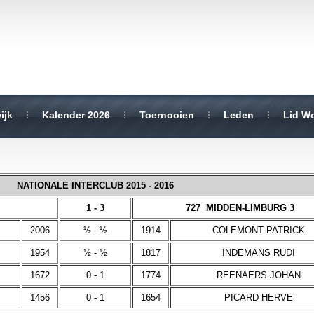
ijk
Kalender 2026
Toernooien
Leden
Lid W
NATIONALE INTERCLUB 2015 - 2016
1 - 3
727 MIDDEN-LIMBURG 3
2006
½ - ½
1914
COLEMONT PATRICK
1954
½ - ½
1817
INDEMANS RUDI
1672
0 - 1
1774
REENAERS JOHAN
1456
0 - 1
1654
PICARD HERVE