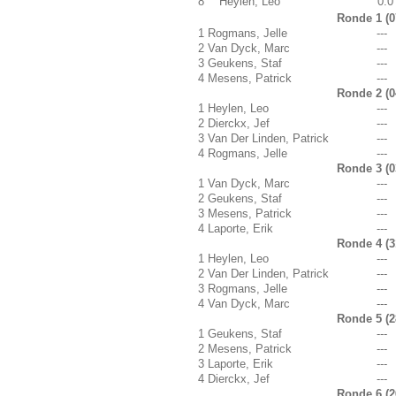
8
Heylen, Leo
0.0
Ronde 1 (0
1
Rogmans, Jelle
---
2
Van Dyck, Marc
---
3
Geukens, Staf
---
4
Mesens, Patrick
---
Ronde 2 (0
1
Heylen, Leo
---
2
Dierckx, Jef
---
3
Van Der Linden, Patrick
---
4
Rogmans, Jelle
---
Ronde 3 (0
1
Van Dyck, Marc
---
2
Geukens, Staf
---
3
Mesens, Patrick
---
4
Laporte, Erik
---
Ronde 4 (3
1
Heylen, Leo
---
2
Van Der Linden, Patrick
---
3
Rogmans, Jelle
---
4
Van Dyck, Marc
---
Ronde 5 (2
1
Geukens, Staf
---
2
Mesens, Patrick
---
3
Laporte, Erik
---
4
Dierckx, Jef
---
Ronde 6 (2