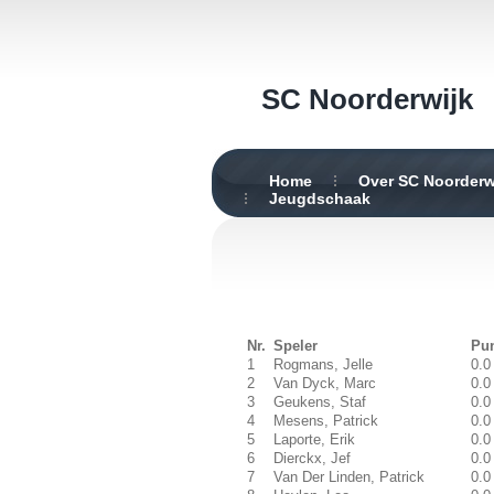
SC Noorderwijk
Home
Over SC Noorderw
Jeugdschaak
Nr.
Speler
Pu
1
Rogmans, Jelle
0.0
2
Van Dyck, Marc
0.0
3
Geukens, Staf
0.0
4
Mesens, Patrick
0.0
5
Laporte, Erik
0.0
6
Dierckx, Jef
0.0
7
Van Der Linden, Patrick
0.0