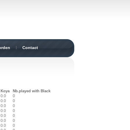
orden
Contact
Koya
Nb.played with Black
0.0
0
0.0
0
0.0
0
0.0
0
0.0
0
0.0
0
0.0
0