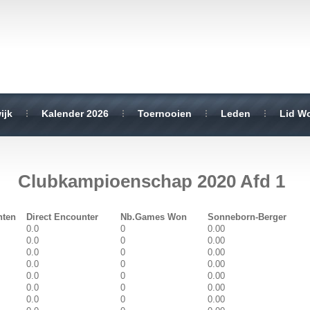
ijk
Kalender 2026
Toernooien
Leden
Lid W
Clubkampioenschap 2020 Afd 1
nten
Direct Encounter
Nb.Games Won
Sonneborn-Berger
0.0
0
0.00
0.0
0
0.00
0.0
0
0.00
0.0
0
0.00
0.0
0
0.00
0.0
0
0.00
0.0
0
0.00